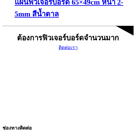
แผ่นฟิวเจอร์บอร์ด 65×49cm หนา 2-
multiple
the
variants.
product
The
page
5mm สีน้ำตาล
options
may
This
be
product
chosen
ต้องการฟิวเจอร์บอร์ดจำนวนมาก
has
on
multiple
the
ติดต่อเรา
variants.
product
The
page
options
may
be
chosen
on
the
product
page
ช่องทางติดต่อ