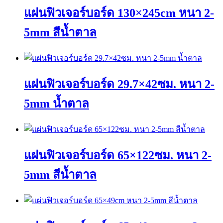
แผ่นฟิวเจอร์บอร์ด 130×245cm หนา 2-
5mm สีน้ำตาล
This
product
has
แผ่นฟิวเจอร์บอร์ด 29.7×42ซม. หนา 2-
multiple
variants.
The
5mm น้ำตาล
options
may
This
be
product
chosen
has
on
แผ่นฟิวเจอร์บอร์ด 65×122ซม. หนา 2-
multiple
the
variants.
product
The
page
5mm สีน้ำตาล
options
may
This
be
product
chosen
has
on