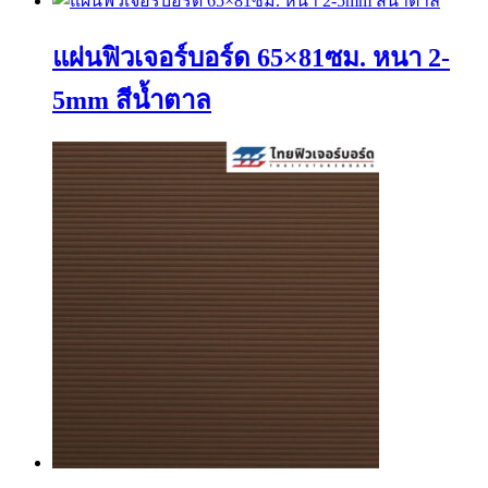
แผ่นฟิวเจอร์บอร์ด 65×81ซม. หนา 2-
5mm สีน้ำตาล
This
product
has
multiple
variants.
The
options
may
be
chosen
on
the
product
page