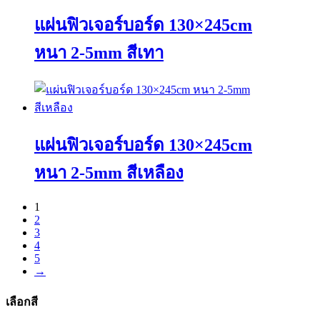
product
multiple
page
variants.
แผ่นฟิวเจอร์บอร์ด 130×245cm
The
options
หนา 2-5mm สีเทา
may
be
chosen
This
on
product
the
has
product
multiple
page
variants.
แผ่นฟิวเจอร์บอร์ด 130×245cm
The
options
หนา 2-5mm สีเหลือง
may
be
chosen
This
1
on
product
2
the
has
3
product
multiple
4
page
variants.
5
The
→
options
may
เลือกสี
be