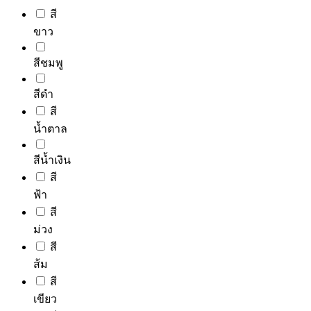
chosen
on
สี
the
ขาว
product
page
สีชมพู
สีดำ
สี
น้ำตาล
สีน้ำเงิน
สี
ฟ้า
สี
ม่วง
สี
ส้ม
สี
เขียว