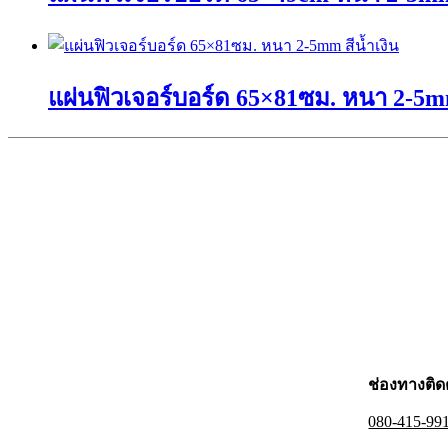
variants.
on
The
the
This
options
product
product
may
page
has
be
แผ่นฟิวเจอร์บอร์ด 65×81ซม. หนา 2-5mm
multiple
chosen
variants.
on
The
the
This
options
product
product
may
page
has
be
multiple
chosen
variants.
on
The
the
options
product
may
page
be
chosen
on
the
product
page
ช่องทางติด
080-415-99