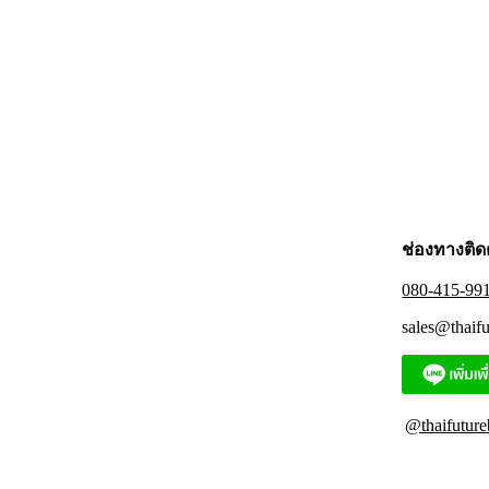
product
may
page
has
be
multiple
chosen
variants.
on
The
the
options
product
may
page
be
chosen
on
the
product
page
ช่องทางติด
080-415-99
sales@thaif
@thaifuture