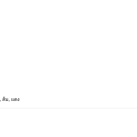
, ส้ม, แดง