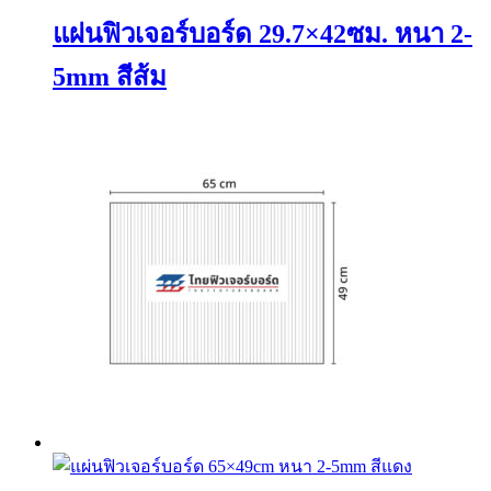
แผ่นฟิวเจอร์บอร์ด 29.7×42ซม. หนา 2-
5mm สีส้ม
This
product
has
multiple
variants.
The
options
may
be
chosen
on
the
product
page