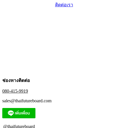
multiple
the
ติดต่อเรา
variants.
product
The
page
options
may
be
chosen
on
the
product
page
ช่องทางติดต่อ
080-415-9919
sales@thaifutureboard.com
@thaifutureboard