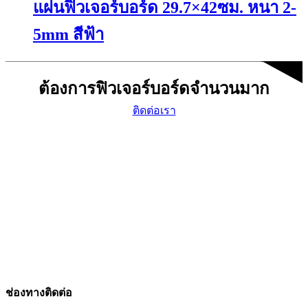
แผ่นฟิวเจอร์บอร์ด 29.7×42ซม. หนา 2-
multiple
the
variants.
product
The
page
5mm สีฟ้า
options
may
This
be
product
chosen
ต้องการฟิวเจอร์บอร์ดจำนวนมาก
has
on
multiple
the
ติดต่อเรา
variants.
product
The
page
options
may
be
chosen
on
the
product
page
ช่องทางติดต่อ