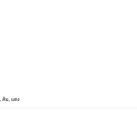
, ส้ม, แดง