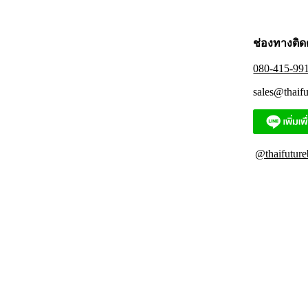
on
the
product
page
ช่องทางติด
080-415-99
sales@thaif
@thaifuture