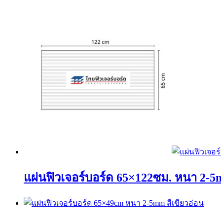
แผ่นฟิวเจอร์บอร์ด 65×122ซม. หนา 2-5
This
product
has