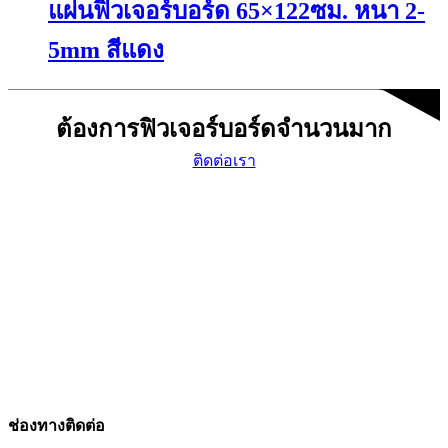
แผ่นฟิวเจอร์บอร์ด 65×122ซม. หนา 2-
multiple
the
variants.
product
The
page
5mm สีแดง
options
may
This
be
product
chosen
ต้องการฟิวเจอร์บอร์ดจำนวนมาก
has
on
multiple
the
ติดต่อเรา
variants.
product
The
page
options
may
be
chosen
on
the
product
page
ช่องทางติดต่อ