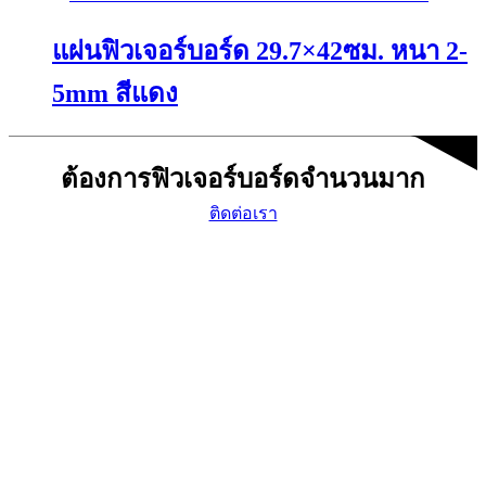
product
chosen
has
on
แผ่นฟิวเจอร์บอร์ด 29.7×42ซม. หนา 2-
multiple
the
variants.
product
The
page
5mm สีแดง
options
may
This
be
product
chosen
ต้องการฟิวเจอร์บอร์ดจำนวนมาก
has
on
multiple
the
ติดต่อเรา
variants.
product
The
page
options
may
be
chosen
on
the
product
page