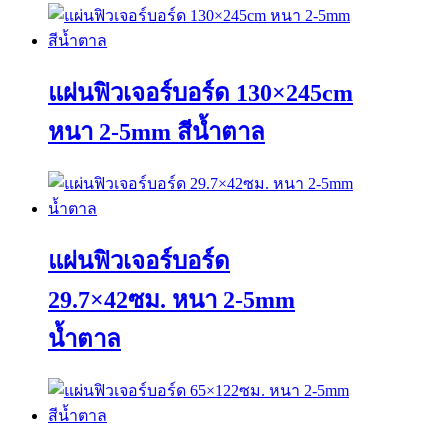
This
product
has
multiple
variants.
แผ่นฟิวเจอร์บอร์ด 130×245cm
The
options
หนา 2-5mm สีน้ำตาล
may
be
chosen
This
on
product
the
has
product
multiple
page
variants.
แผ่นฟิวเจอร์บอร์ด
The
options
29.7×42ซม. หนา 2-5mm
may
be
น้ำตาล
chosen
on
the
This
product
product
page
has
multiple