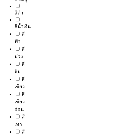
on
the
product
สีดำ
page
สีน้ำเงิน
สี
ฟ้า
สี
ม่วง
สี
ส้ม
สี
เขียว
สี
เขียว
อ่อน
สี
เทา
สี