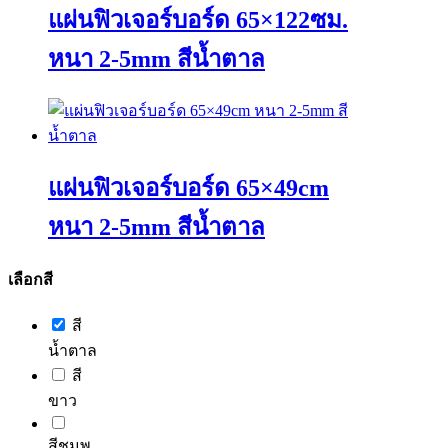
variants.
แผ่นฟิวเจอร์บอร์ด 65×122ซม.
The
options
หนา 2-5mm สีน้ำตาล
may
be
chosen
This
on
product
the
has
product
multiple
page
variants.
แผ่นฟิวเจอร์บอร์ด 65×49cm
The
options
หนา 2-5mm สีน้ำตาล
may
be
chosen
This
เลือกสี
on
product
the
has
product
สี
multiple
page
variants.
น้ำตาล
The
สี
options
may
ขาว
be
chosen
สีชมพู