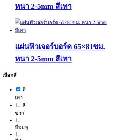
options
หนา 2-5mm สีเทา
may
be
chosen
This
on
product
the
has
product
multiple
page
variants.
แผ่นฟิวเจอร์บอร์ด 65×81ซม.
The
options
หนา 2-5mm สีเทา
may
be
chosen
This
เลือกสี
on
product
the
has
product
สี
multiple
page
variants.
เทา
The
สี
options
may
ขาว
be
chosen
สีชมพู
on
the