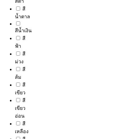
product
สีดำ
page
สี
น้ำตาล
สีน้ำเงิน
สี
ฟ้า
สี
ม่วง
สี
ส้ม
สี
เขียว
สี
เขียว
อ่อน
สี
เหลือง