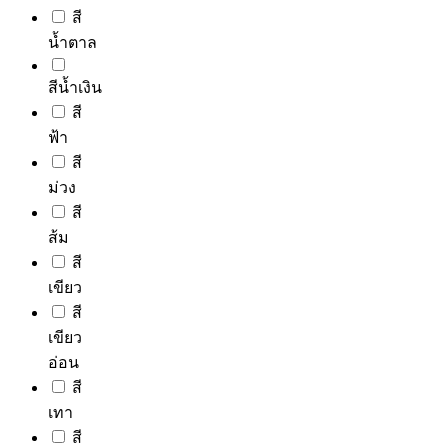
on
สี
the
product
น้ำตาล
page
สีน้ำเงิน
สี
ฟ้า
สี
ม่วง
สี
ส้ม
สี
เขียว
สี
เขียว
อ่อน
สี
เทา
สี