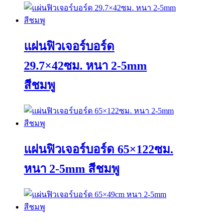
This
product
has
multiple
variants.
แผ่นฟิวเจอร์บอร์ด
The
options
29.7×42ซม. หนา 2-5mm
may
be
สีชมพู
chosen
on
the
This
product
product
page
has
multiple
variants.
แผ่นฟิวเจอร์บอร์ด 65×122ซม.
The
options
หนา 2-5mm สีชมพู
may
be
chosen
This
on
product
the
has
product
multiple